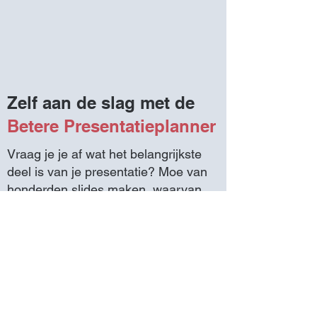
Zelf aan de slag met de
Betere Presentatieplanner
Vraag je je af wat het belangrijkste
deel is van je presentatie? Moe van
honderden slides maken, waarvan
maar een klein deel uiteindelijk
gebruikt wordt? Bang dat de
presentatie op het laatste moment
niet blijkt te werken?
Gebruik de
gratis
PresentatiePlanner
om in één