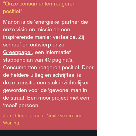
"Onze consumenten reageren
positief"
Manon is de ‘energieke’ partner die
onze visie en missie op een
inspirerende manier vertaalde. Zij
schreef en ontwierp onze
Greenpaper
, een informatief
stappenplan van 40 pagina’s.
Consumenten reageren positief. Door
de heldere uitleg en schrijftaal is
deze transitie een stuk inzichtelijker
geworden voor de ‘gewone’ man in
de straat. Een mooi project met een
‘mooi’ persoon.
Jan Otter, eigenaar Next Generation
Woning