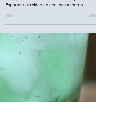
een voice-over
Met de opnamemogelijkheden binnen PowerPoint
voeg je voice-over en video toe aan je presentatie.
Exporteer als video en deel met anderen.