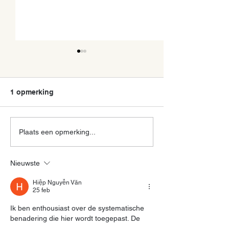
1 opmerking
Titels in je presentatie:
5x gratis goede
Plaats een opmerking...
zo maak je optimaal
voor je present
gebruik van de beste
Nieuwste
plek op je slide!
Hiệp Nguyễn Văn
25 feb
Ik ben enthousiast over de systematische 
benadering die hier wordt toegepast. De 
discussie over interactieve digitale diensten 